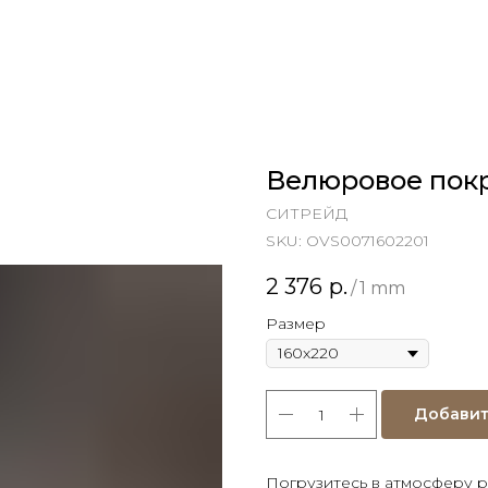
Велюровое пок
СИТРЕЙД
SKU:
OVS0071602201
2 376
р.
/
1 mm
Размер
Добавит
Погрузитесь в атмосферу 