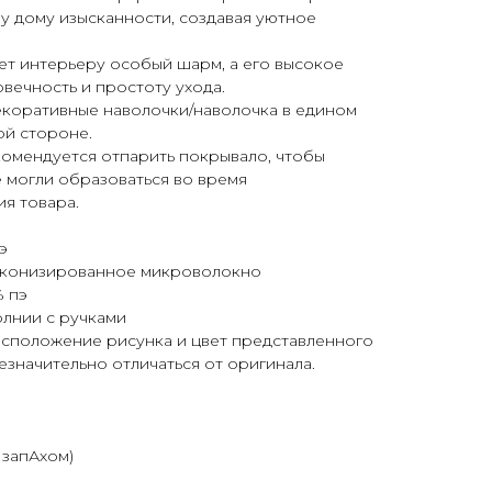
у дому изысканности, создавая уютное
ет интерьеру особый шарм, а его высокое
овечность и простоту ухода.
екоративные наволочки/наволочка в едином
ой стороне.
омендуется отпарить покрывало, чтобы
е могли образоваться во время
я товара.
э
конизированное микроволокно
 пэ
лнии с ручками
асположение рисунка и цвет представленного
езначительно отличаться от оригинала.
с запАхом)