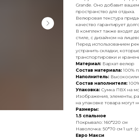
Grande. Оно добавит вашем
пространство для отдыха.
Велюровая текстура прида
качество гарантирует долг
В комплект также входят д
стиле, с дизайном на лицев
Перед использованием рек
устранить складки, которы
транспортировки и хранени
Материал:
Бархат-велюр
Состав материала:
100% п
Наполнитель:
Высокосили
Состав наполнителя:
100%
Упаковка:
Сумка ПВХ на мо
Изображения, элементы, р
на упаковке товара могут н
Размеры:
1.5 спальное
Покрывало: 160*220 см
Наволочка: 50*70 см 1 шт. (
Евро Макси