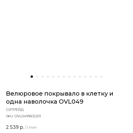
Велюровое покрывало в клетку и
одна наволочка OVL049
СИТРЕЙД
SKU:
OVL0491602201
2 539
р.
/
1 mm