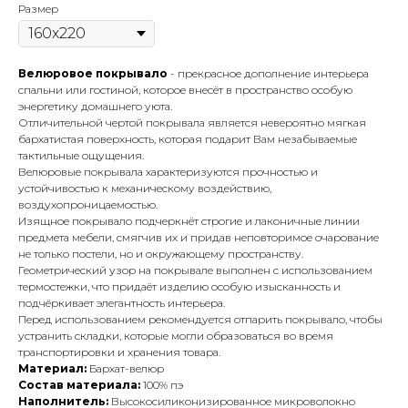
Размер
Велюровое покрывало
- прекрасное дополнение интерьера
спальни или гостиной, которое внесёт в пространство особую
энергетику домашнего уюта.
Отличительной чертой покрывала является невероятно мягкая
бархатистая поверхность, которая подарит Вам незабываемые
тактильные ощущения.
Велюровые покрывала характеризуются прочностью и
устойчивостью к механическому воздействию,
воздухопроницаемостью.
Изящное покрывало подчеркнёт строгие и лаконичные линии
предмета мебели, смягчив их и придав неповторимое очарование
не только постели, но и окружающему пространству.
Геометрический узор на покрывале выполнен с использованием
термостежки, что придаёт изделию особую изысканность и
подчёркивает элегантность интерьера.
Перед использованием рекомендуется отпарить покрывало, чтобы
устранить складки, которые могли образоваться во время
транспортировки и хранения товара.
Материал:
Бархат-велюр
Состав материала:
100% пэ
Наполнитель:
Высокосиликонизированное микроволокно