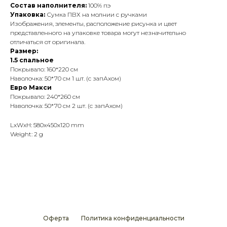
Состав наполнителя:
100% пэ
Упаковка:
Сумка ПВХ на молнии с ручками
Изображения, элементы, расположение рисунка и цвет
представленного на упаковке товара могут незначительно
отличаться от оригинала.
Размер:
1.5 спальное
Покрывало: 160*220 см
Наволочка: 50*70 см 1 шт. (с запАхом)
Евро Макси
Покрывало: 240*260 см
Наволочка: 50*70 см 2 шт. (с запАхом)
LxWxH: 580x450x120 mm
Weight: 2 g
Оферта
Политика конфиденциальности