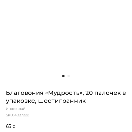
Благовония «Мудрость», 20 палочек в
упаковке, шестигранник
Индокитай
SKU:
4887888
65
р.