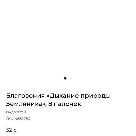
Благовония «Дыхание природы
Земляника», 8 палочек
Индокитай
SKU:
4887780
32
р.