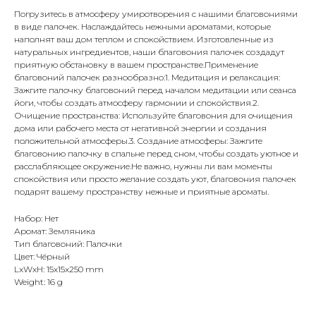
Погрузитесь в атмосферу умиротворения с нашими благовониями
в виде палочек. Наслаждайтесь нежными ароматами, которые
наполнят ваш дом теплом и спокойствием. Изготовленные из
натуральных ингредиентов, наши благовония палочек создадут
приятную обстановку в вашем пространстве.Применение
благовоний палочек разнообразно:1. Медитация и релаксация:
Зажгите палочку благовоний перед началом медитации или сеанса
йоги, чтобы создать атмосферу гармонии и спокойствия.2.
Очищение пространства: Используйте благовония для очищения
дома или рабочего места от негативной энергии и создания
положительной атмосферы.3. Создание атмосферы: Зажгите
благовонию палочку в спальне перед сном, чтобы создать уютное и
расслабляющее окружение.Не важно, нужны ли вам моменты
спокойствия или просто желание создать уют, благовония палочек
подарят вашему пространству нежные и приятные ароматы.
Набор: Нет
Аромат: Земляника
Тип благовоний: Палочки
Цвет: Чёрный
LxWxH: 15x15x250 mm
Weight: 16 g