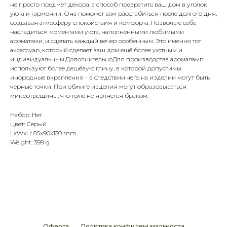
не просто предмет декора, а способ превратить ваш дом в уголок
уюта и гармонии. Она поможет вам расслабиться после долгого дня,
создавая атмосферу спокойствия и комфорта. Позвольте себе
насладиться моментами уюта, наполненными любимыми
ароматами, и сделать каждый вечер особенным. Это именно тот
аксессуар, который сделает ваш дом ещё более уютным и
индивидуальным.ДополнительноДля производства аромаламп
используют более дешёвую глину, в которой допустимы
инородные вкрапления - в следствии чего на изделии могут быть
чёрные точки. При обжиге изделия могут образовываться
микротрещины, что тоже не является браком.
Набор: Нет
Цвет: Серый
LxWxH: 85x90x130 mm
Weight: 399 g
Оферта
Политика конфиденциальности