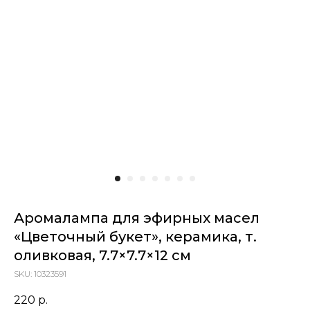
Аромалампа для эфирных масел
«Цветочный букет», керамика, т.
оливковая, 7.7×7.7×12 см
SKU:
10323591
220
р.