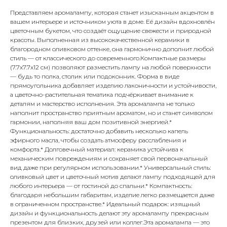
Представляем аромалампу, которая станет изысканным акцентом в
вашем интерьере и источником уюта в доме. Её дизайн вдохновлён
цветочным букетом, что создаёт ощущение свежести и природной
красоты. Выполненная из высококачественной керамики в
благородном оливковом оттенке, она гармонично дополнит любой
стиль — от классического до современного.Компактные размеры
(7.7x7.7x12 см) позволяют разместить лампу на любой поверхности
— будь то полка, столик или подоконник. Форма в виде
прямоугольника добавляет изделию лаконичности и устойчивости,
а цветочно-растительная тематика подчёркивает внимание к
деталям и мастерство исполнения. Эта аромалампа не только
наполнит пространство приятным ароматом, но и станет символом
гармонии, наполняя ваш дом позитивной энергией.*
Функциональность: достаточно добавить несколько капель
эфирного масла, чтобы создать атмосферу расслабления и
комфорта.* Долговечный материал: керамика устойчива к
механическим повреждениям и сохраняет свой первоначальный
вид даже при регулярном использовании.* Универсальный стиль:
оливковый цвет и цветочный мотив делают лампу подходящей для
любого интерьера — от гостиной до спальни.* Компактность:
благодаря небольшим габаритам, изделие легко размещается даже
в ограниченном пространстве.* Идеальный подарок: изящный
дизайн и функциональность делают эту аромалампу прекрасным
презентом для близких, друзей или коллег.Эта аромалампа — это