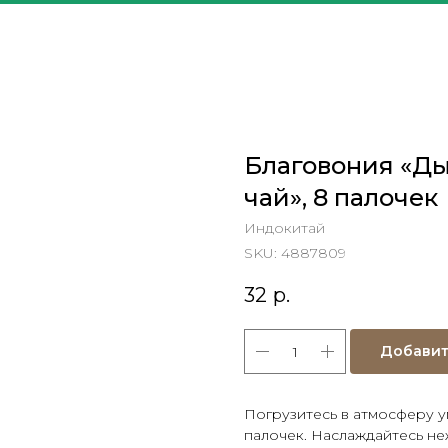
Благовония «Д
чай», 8 палочек
Индокитай
SKU:
4887809
32
р.
Добавит
Погрузитесь в атмосферу 
палочек. Наслаждайтесь н