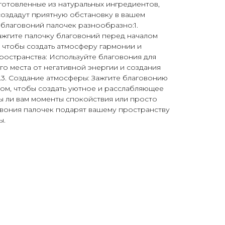
готовленные из натуральных ингредиентов,
создадут приятную обстановку в вашем
благовоний палочек разнообразно:1.
ажгите палочку благовоний перед началом
, чтобы создать атмосферу гармонии и
ространства: Используйте благовония для
о места от негативной энергии и создания
3. Создание атмосферы: Зажгите благовонию
ном, чтобы создать уютное и расслабляющее
ы ли вам моменты спокойствия или просто
овония палочек подарят вашему пространству
ы.