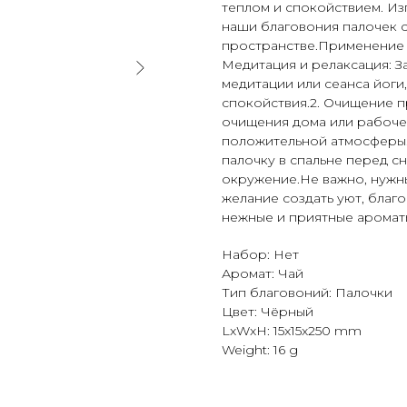
теплом и спокойствием. Из
наши благовония палочек 
пространстве.Применение 
Медитация и релаксация: З
медитации или сеанса йоги
спокойствия.2. Очищение п
очищения дома или рабочег
положительной атмосферы.
палочку в спальне перед с
окружение.Не важно, нужн
желание создать уют, благ
нежные и приятные аромат
Набор: Нет
Аромат: Чай
Тип благовоний: Палочки
Цвет: Чёрный
LxWxH: 15x15x250 mm
Weight: 16 g