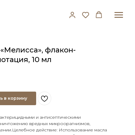
«Мелисса», флакон-
отация, 10 мл
ь в корзину
актерицидными и антисептическими
уничтожению вредных микроорагнизмов,
щении.Целебное действие: Использование масла