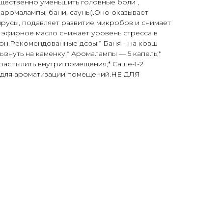
щественно уменьшить головные боли ,
аромалампы, бани, сауны).Оно оказывает
ирусы, подавляет развитие микробов и снимает
 эфирное масло снижает уровень стресса в
он.Рекомендованные дозы:* Баня – на ковш
ызнуть на каменку;* Аромалампы — 5 капель;*
-распылить внутри помещения;* Саше-1-2
о для ароматизации помещений.НЕ ДЛЯ