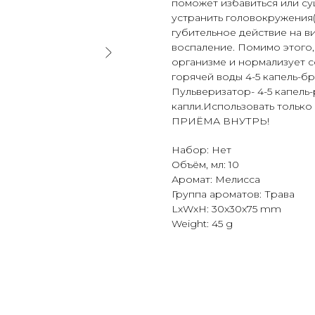
поможет избавиться или су
устранить головокружения(
губительное действие на в
воспаление. Помимо этого,
организме и нормализует с
горячей воды 4-5 капель-бр
Пульверизатор- 4-5 капель
капли.Использовать тольк
ПРИЁМА ВНУТРЬ!
Набор: Нет
Объём, мл: 10
Аромат: Мелисса
Группа ароматов: Трава
LxWxH: 30x30x75 mm
Weight: 45 g