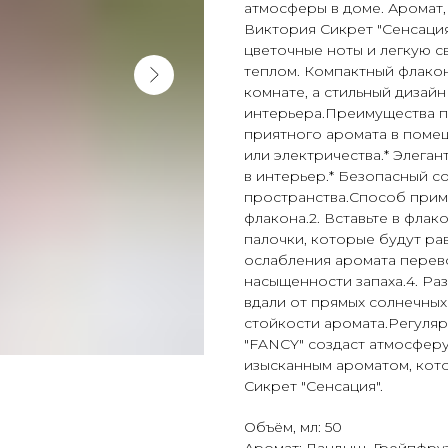
атмосферы в доме. Аромат
Виктория Сикрет "Сенсация"
цветочные ноты и легкую с
теплом. Компактный флако
комнате, а стильный дизай
интерьера.Преимущества п
приятного аромата в помещ
или электричества.* Элега
в интерьер.* Безопасный со
пространства.Способ прим
флакона.2. Вставьте в фла
палочки, которые будут ра
ослабления аромата перев
насыщенности запаха.4. Р
вдали от прямых солнечных
стойкости аромата.Регуля
"FANCY" создаст атмосферу
изысканным ароматом, ко
Сикрет "Сенсация".
Объём, мл: 50