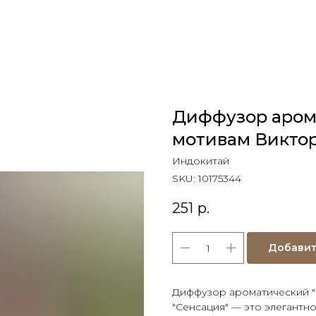
Диффузор аром
мотивам Виктор
Индокитай
SKU:
10175344
251
р.
Добавит
Диффузор ароматический "
"Сенсация" — это элегантн