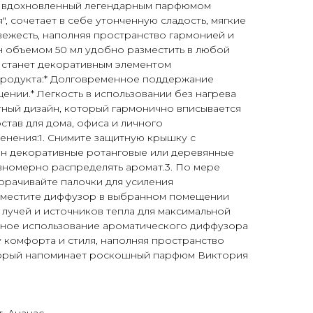
, вдохновленный легендарным парфюмом
, сочетает в себе утонченную сладость, мягкие
вежесть, наполняя пространство гармонией и
н объемом 50 мл удобно разместить в любой
н станет декоративным элементом
родукта:* Долговременное поддержание
ении.* Легкость в использовании без нагрева
нтный дизайн, который гармонично вписывается
став для дома, офиса и личного
енения:1. Снимите защитную крышку с
кон декоративные ротанговые или деревянные
вномерно распределять аромат.3. По мере
орачивайте палочки для усиления
азместите диффузор в выбранном помещении
 лучей и источников тепла для максимальной
рное использование ароматического диффузора
 комфорта и стиля, наполняя пространство
торый напоминает роскошный парфюм Виктория