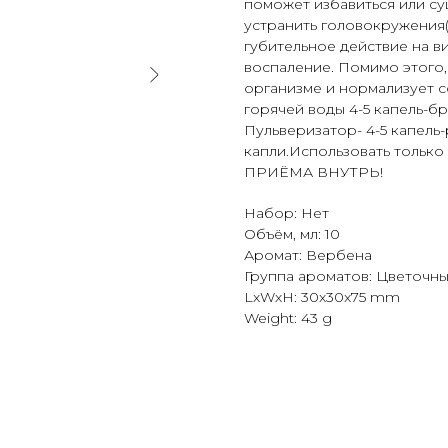
поможет избавиться или су
устранить головокружения(
губительное действие на в
воспаление. Помимо этого,
организме и нормализует с
горячей воды 4-5 капель-бр
Пульверизатор- 4-5 капель
капли.Использовать тольк
ПРИЁМА ВНУТРЬ!
Набор: Нет
Объём, мл: 10
Аромат: Вербена
Группа ароматов: Цветочн
LxWxH: 30x30x75 mm
Weight: 43 g