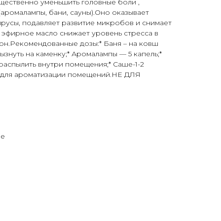
щественно уменьшить головные боли ,
аромалампы, бани, сауны).Оно оказывает
ирусы, подавляет развитие микробов и снимает
 эфирное масло снижает уровень стресса в
он.Рекомендованные дозы:* Баня – на ковш
ызнуть на каменку;* Аромалампы — 5 капель;*
-распылить внутри помещения;* Саше-1-2
о для ароматизации помещений.НЕ ДЛЯ
ые