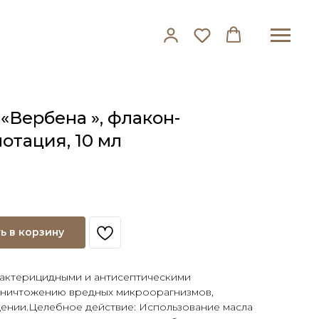
«Вербена », флакон-
отация, 10 мл
ь в корзину
актерицидными и антисептическими
уничтожению вредных микроорагнизмов,
щении.Целебное действие: Использование масла