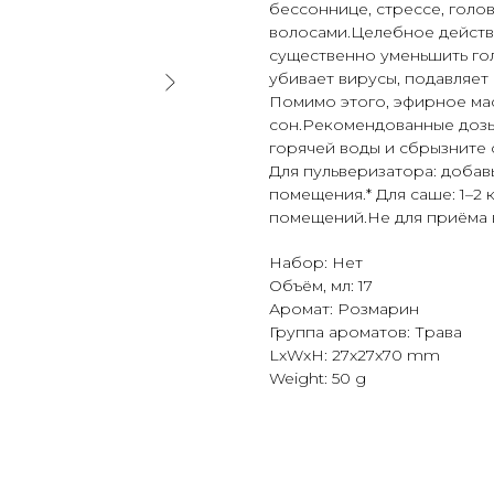
бессоннице, стрессе, голо
волосами.Целебное действ
существенно уменьшить го
убивает вирусы, подавляет
Помимо этого, эфирное ма
сон.Рекомендованные дозы*
горячей воды и сбрызните с
Для пульверизатора: добавь
помещения.* Для саше: 1–2
помещений.Не для приёма 
Набор: Нет
Объём, мл: 17
Аромат: Розмарин
Группа ароматов: Трава
LxWxH: 27x27x70 mm
Weight: 50 g