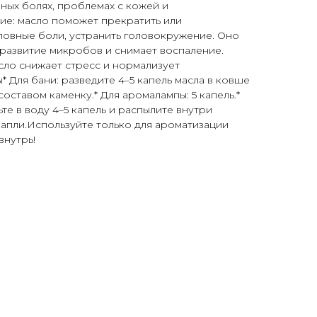
вных болях, проблемах с кожей и
ие: масло поможет прекратить или
ловные боли, устранить головокружение. Оно
 развитие микробов и снимает воспаление.
сло снижает стресс и нормализует
 Для бани: разведите 4–5 капель масла в ковше
оставом каменку.* Для аромалампы: 5 капель.*
те в воду 4–5 капель и распылите внутри
 капли.Используйте только для ароматизации
внутрь!